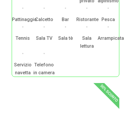
privato
alpinismo
Pattinaggio
Calcetto
Bar
Ristorante
Pesca
Tennis
Sala TV
Sala tè
Sala
Arrampicata
lettura
Servizio
Telefono
navetta
in camera
50% SCONTO