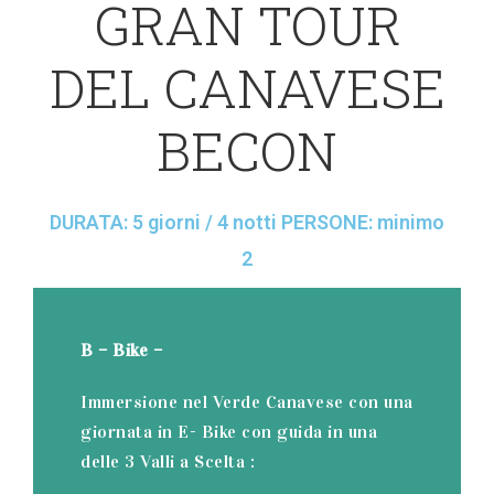
GRAN TOUR
DEL CANAVESE
BECON
DURATA: 5 giorni / 4 notti PERSONE: minimo
2
B – Bike –
Immersione nel Verde Canavese con una
giornata in E- Bike con guida in una
delle 3 Valli a Scelta :