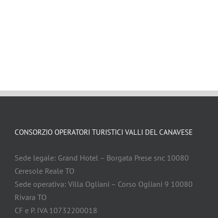
CONSORZIO OPERATORI TURISTICI VALLI DEL CANAVESE
Sede legale: Grand Hotel – Borgata Prese snc 10080
Ceresole Reale TO
Sede operativa: Villa Ogliani – Corso Ogliani 9 10080
Rivara TO
CF e P. IVA 10732200018