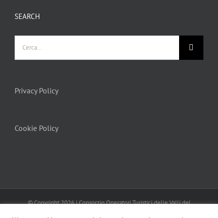
SEARCH
Privacy Policy
Cookie Policy
© Copyright
2026 | Consorzio Operatori Turistici delle Valli del
Canavese
Turismo In Canavese
| All Rights Reserved | Powered by