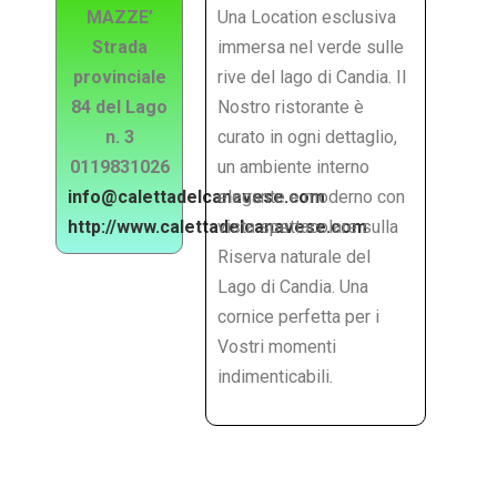
MAZZE’
Una Location esclusiva
Strada
immersa nel verde sulle
provinciale
rive del lago di Candia. Il
84 del Lago
Nostro ristorante è
n. 3
curato in ogni dettaglio,
0119831026
un ambiente interno
info@calettadelcanavese.com
elegante e moderno con
http://www.calettadelcanavese.com
vista spettacolare sulla
Riserva naturale del
Lago di Candia. Una
cornice perfetta per i
Vostri momenti
indimenticabili.