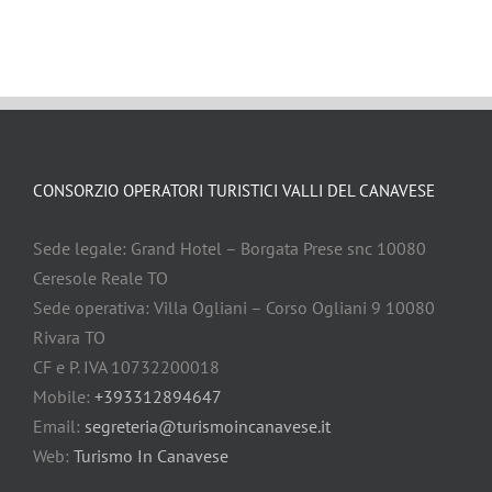
CONSORZIO OPERATORI TURISTICI VALLI DEL CANAVESE
Sede legale: Grand Hotel – Borgata Prese snc 10080
Ceresole Reale TO
Sede operativa: Villa Ogliani – Corso Ogliani 9 10080
Rivara TO
CF e P. IVA 10732200018
Mobile:
+393312894647
Email:
segreteria@turismoincanavese.it
Web:
Turismo In Canavese