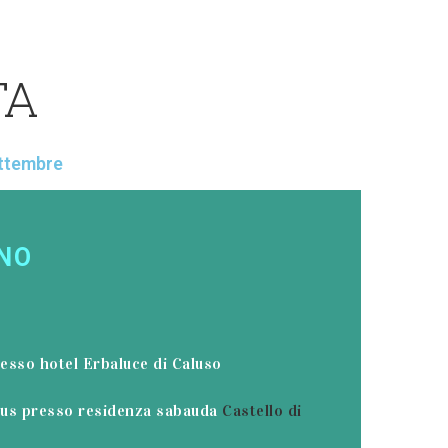
TA
ettembre
RNO
esso hotel Erbaluce di Caluso
bus presso residenza sabauda
Castello di