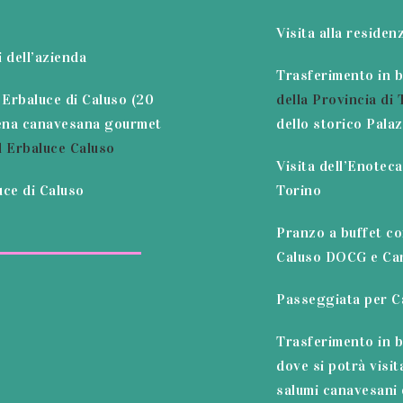
Visita alla residen
 dell’azienda
Trasferimento in 
 Erbaluce di Caluso (20
della Provincia di 
Cena canavesana gourmet
dello storico Pala
l Erbaluce Caluso
Visita dell’Enoteca
ce di Caluso
Torino
Pranzo a buffet co
Caluso DOCG e Ca
Passeggiata per C
Trasferimento in b
dove si potrà visit
salumi canavesani 