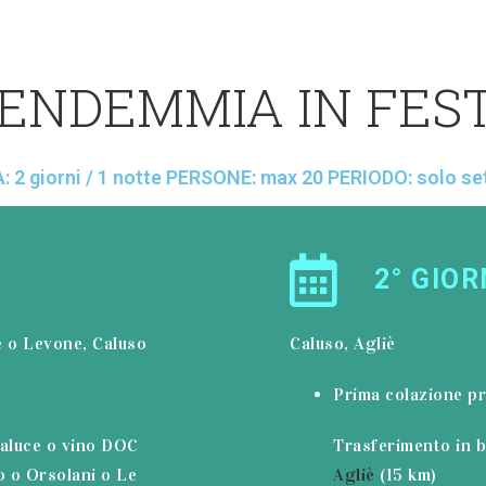
ENDEMMIA IN FES
 2 giorni / 1 notte PERSONE: max 20 PERIODO: solo s
2° GIO
e o Levone, Caluso
Caluso, Agliè
Prima colazione pr
aluce o vino DOC
Trasferimento in 
o o Orsolani o Le
Agliè
(15 km)