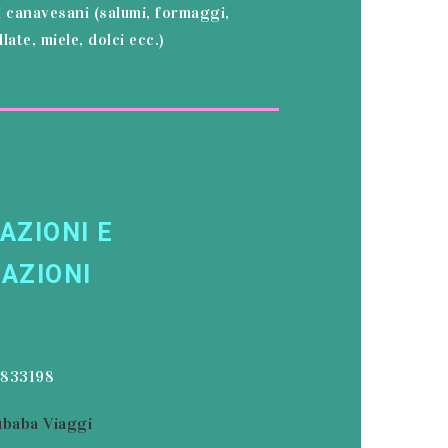
i canavesani (salumi, formaggi,
ate, miele, dolci ecc.)
AZIONI E
AZIONI
9833198
baba Viaggi