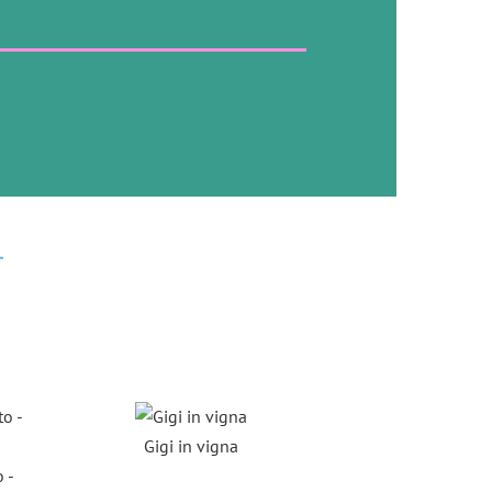
i
Gigi in vigna
Passi
 -