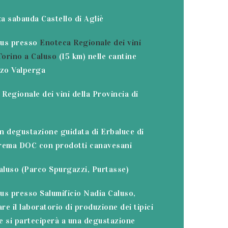
za sabauda Castello di Agliè
bus presso
Enoteca Regionale dei vini
Torino a Caluso
(15 km) nelle cantine
zzo Valperga
 Regionale dei vini della Provincia di
n degustazione guidata di Erbaluce di
rema DOC con prodotti canavesani
aluso (Parco Spurgazzi, Purtasse)
us presso Salumificio Nadia Caluso,
are il laboratorio di produzione dei tipici
e si parteciperà a una degustazione