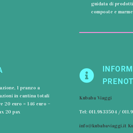
guidata di prodott
composte e marmell
INFORM
A
PRENOT
azione, 1 pranzo a
zioni in cantina totali
Kubaba Viaggi
e 20 euro = 146 euro –
ax 20 pax
Tel: 011.9833504 / 011.
info@kubabaviaggi.it
Ku