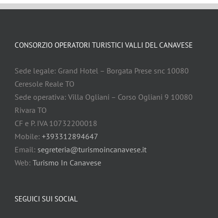
CONSORZIO OPERATORI TURISTICI VALLI DEL CANAVESE
Sede legale: Grand Hotel – Borgata Prese snc 10080
Ceresole Reale TO
Sede operativa: Villa Ogliani – Corso Ogliani 9 10080
Rivara TO
CF e P. IVA 10732200018
Mobile:
+393312894647
Email:
segreteria@turismoincanavese.it
Web:
Turismo In Canavese
SEGUICI SUI SOCIAL