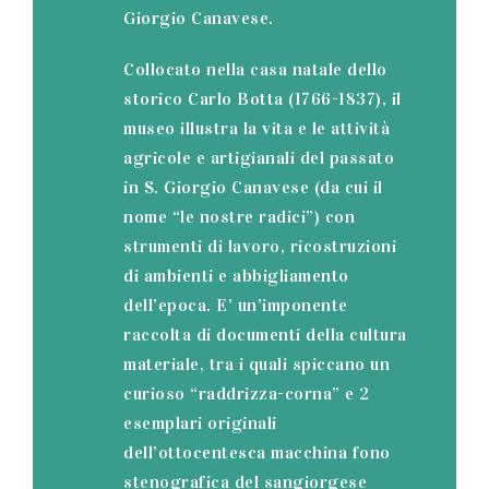
Giorgio Canavese.
Collocato nella casa natale dello
storico Carlo Botta (1766-1837), il
museo illustra la vita e le attività
agricole e artigianali del passato
in S. Giorgio Canavese (da cui il
nome “le nostre radici”) con
strumenti di lavoro, ricostruzioni
di ambienti e abbigliamento
dell’epoca. E’ un’imponente
raccolta di documenti della cultura
materiale, tra i quali spiccano un
curioso “raddrizza-corna” e 2
esemplari originali
dell’ottocentesca macchina fono
stenografica del sangiorgese