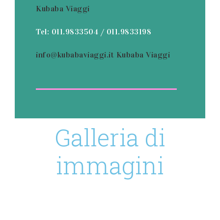
Kubaba Viaggi
Tel: 011.9833504 / 011.9833198
info@kubabaviaggi.it
Kubaba Viaggi
Galleria di
immagini