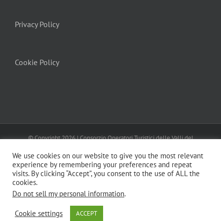
Privacy Policy
Cookie Policy
© Copyright
2026 | Consorzio Operatori Turistici delle Valli del
Canavese
Turismo In Canavese
| All Rights Reserved | Powered by
We use cookies on our website to give you the most relevant
MENTEFRESCA
Privacy Policy
Cookie Policy
experience by remembering your preferences and repeat
visits. By clicking “Accept”, you consent to the use of ALL the
cookies.
Do not sell my personal information
.
Cookie settings
ACCEPT