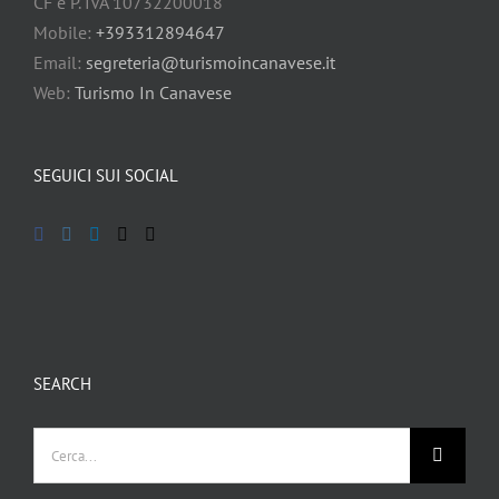
CF e P. IVA 10732200018
Mobile:
+393312894647
Email:
segreteria@turismoincanavese.it
Web:
Turismo In Canavese
SEGUICI SUI SOCIAL
SEARCH