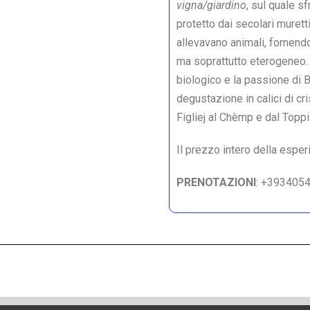
vigna/giardino
, sul quale s
protetto dai secolari muretti
allevavano animali, fornendo
ma soprattutto eterogeneo. 
biologico e la passione di
degustazione in calici di cr
Figliej al Chèmp e dal Toppi
Il prezzo intero della espe
PRENOTAZIONI
: +393405