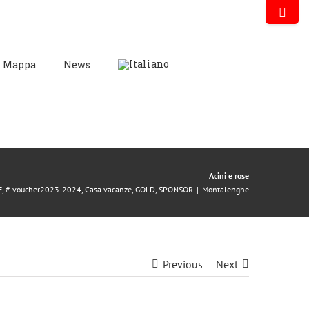
Mappa
News
Acini e rose
E
,
# voucher2023-2024
,
Casa vacanze
,
GOLD
,
SPONSOR
|
Montalenghe
Previous
Next