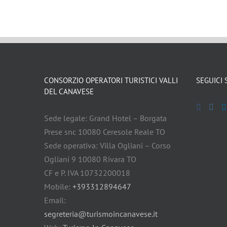
CONSORZIO OPERATORI TURISTICI VALLI
SEGUICI 
DEL CANAVESE
Sede legale: Grand Hotel – Borgata
Prese snc 10080 Ceresole Reale TO
Sede operativa: Villa Ogliani – Corso
Ogliani 9 10080 Rivara TO
CF e P. IVA 10732200018
Mobile:
+393312894647
Email:
segreteria@turismoincanavese.it