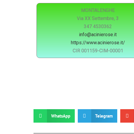
MONTALENGHE
Via XX Settembre, 3
347
4530362
info
@
acinierose
.
it
https://www.acinierose.it/
CIR 001159-CIM-00001
WhatsApp
Telegram