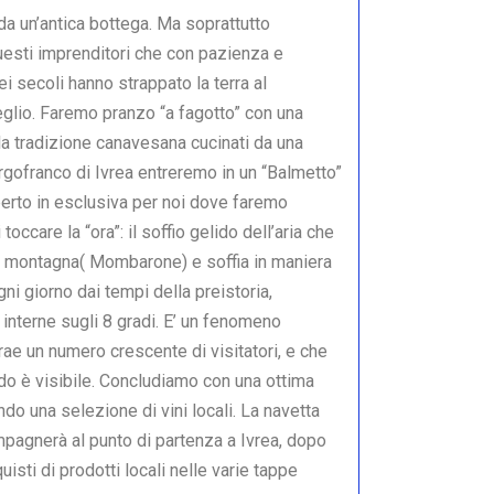
da un’antica bottega. Ma soprattutto
esti imprenditori che con pazienza e
i secoli hanno strappato la terra al
eglio. Faremo pranzo “a fagotto” con una
ella tradizione canavesana cucinati da una
orgofranco di Ivrea entreremo in un “Balmetto”
aperto in esclusiva per noi dove faremo
toccare la “ora”: il soffio gelido dell’aria che
la montagna( Mombarone) e soffia in maniera
i giorno dai tempi della preistoria,
nterne sugli 8 gradi. E’ un fenomeno
rae un numero crescente di visitatori, e che
do è visibile. Concludiamo con una ottima
do una selezione di vini locali. La navetta
mpagnerà al punto di partenza a Ivrea, dopo
quisti di prodotti locali nelle varie tappe