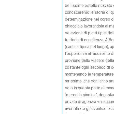
bellissimo ostello ricavato 
conosceremo le storie di qu
determinazione nel corso de
ghiacciaio lavorandola al m
selezione di piatti tipici d
trattoria di eccellenza. A B
(cantina tipica del luogo), 
l’esperienza affascinante di 
proviene dalle viscere del
costante ogni secondo di ogn
mantenendo le temperature i
rarissimo, che ogni anno att
solo in questa parte di mon
“merenda sinoira “, degustan
privata di agenzia vi riacco
aver ritirato gli eventuali ac