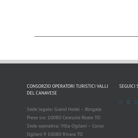
CONSORZIO OPERATORI TURISTICI VALLI
SEGUICI 
DEL CANAVESE
Sede legale: Grand Hotel – Borgata
Prese snc 10080 Ceresole Reale TO
Sede operativa: Villa Ogliani – Corso
Ogliani 9 10080 Rivara TO