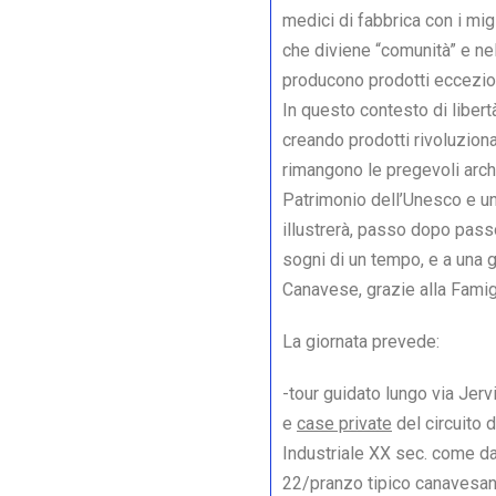
medici di fabbrica con i migl
che diviene “comunità” e n
producono prodotti eccezion
In questo contesto di libert
creando prodotti rivoluziona
rimangono le pregevoli archi
Patrimonio dell’Unesco e un
illustrerà, passo dopo passo
sogni di un tempo, e a una g
Canavese, grazie alla Famigl
La giornata prevede:
-tour guidato lungo via Jer
e
case private
del circuito 
Industriale XX sec. come d
22/pranzo tipico canavesano