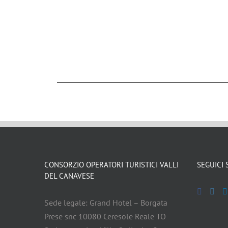
CONSORZIO OPERATORI TURISTICI VALLI
SEGUICI 
DEL CANAVESE
Sede legale: Grand Hotel – Borgata
Prese snc 10080 Ceresole Reale TO