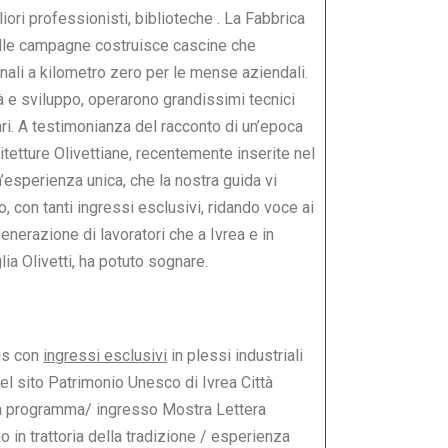
iori professionisti, biblioteche . La Fabbrica
elle campagne costruisce cascine che
ali a kilometro zero per le mense aziendali.
à e sviluppo, operarono grandissimi tecnici
ri. A testimonianza del racconto di un’epoca
tetture Olivettiane, recentemente inserite nel
’esperienza unica, che la nostra guida vi
, con tanti ingressi esclusivi, ridando voce ai
enerazione di lavoratori che a Ivrea e in
ia Olivetti, ha potuto sognare.
vis con
ingressi esclusivi
in plessi industriali
del sito Patrimonio Unesco di Ivrea Città
a programma/ ingresso Mostra Lettera
 in trattoria della tradizione / esperienza