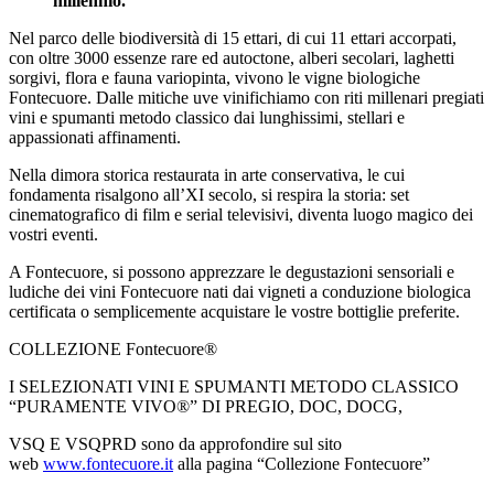
millennio.
Nel parco delle biodiversità di 15 ettari, di cui 11 ettari accorpati,
con oltre 3000 essenze rare ed autoctone, alberi secolari, laghetti
sorgivi, flora e fauna variopinta, vivono le vigne biologiche
Fontecuore. Dalle mitiche uve vinifichiamo con riti millenari pregiati
vini e spumanti metodo classico dai lunghissimi, stellari e
appassionati affinamenti.
Nella dimora storica restaurata in arte conservativa, le cui
fondamenta risalgono all’XI secolo, si respira la storia: set
cinematografico di film e serial televisivi, diventa luogo magico dei
vostri eventi.
A Fontecuore, si possono apprezzare le degustazioni sensoriali e
ludiche dei vini Fontecuore nati dai vigneti a conduzione biologica
certificata o semplicemente acquistare le vostre bottiglie preferite.
COLLEZIONE Fontecuore®
I SELEZIONATI VINI E SPUMANTI METODO CLASSICO
“PURAMENTE VIVO®” DI PREGIO, DOC, DOCG,
VSQ E VSQPRD sono da approfondire sul sito
web
www.fontecuore.it
alla pagina “Collezione Fontecuore”