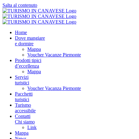
Salta al contenuto
Home
Dove mangiare
e dormire
Mappa
Voucher Vacanze Piemonte
Prodotti tipici
d’eccellenza
Mappa
Servizi
turistici
Voucher Vacanza Piemonte
Pacchetti
turistici
Turismo
accessibile
Contatti
Chi siamo
Link
Mappa
News