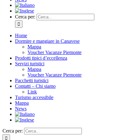
Cerca per:
Home
Dormire e mangiare in Canavese
Mappa
Voucher Vacanze Piemonte
Prodotti tipici d’eccellenza
Servizi turistici
Mappa
Voucher Vacanze Piemonte
Pacchetti turistici
Contatti – Chi siamo
Link
Turismo accessibile
Mappa
News
Cerca per: