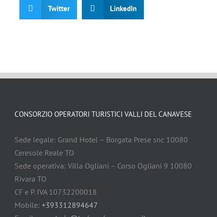
Twitter
LinkedIn
CONSORZIO OPERATORI TURISTICI VALLI DEL CANAVESE
Sede legale: Grand Hotel – Borgata Prese snc 10080
Ceresole Reale TO
Sede operativa: Villa Ogliani – Corso Ogliani 9 10080
Rivara TO
CF e P. IVA 10732200018
Mobile:
+393312894647