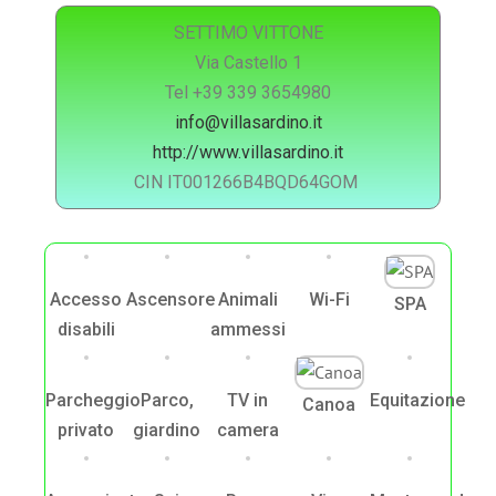
SETTIMO VITTONE
Via Castello 1
Tel +39 339 3654980
info@villasardino.it
http://www.villasardino.it
CIN IT001266B4BQD64GOM
Accesso
Ascensore
Animali
Wi-Fi
SPA
disabili
ammessi
Parcheggio
Parco,
TV in
Equitazione
Canoa
privato
giardino
camera