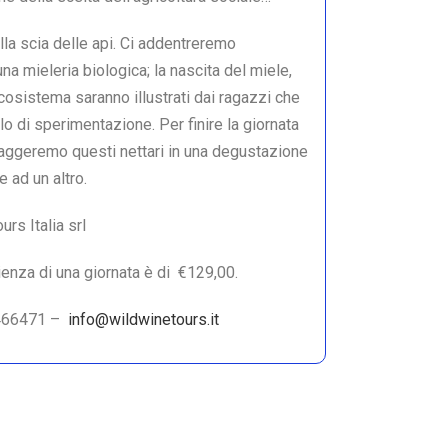
lla scia delle api. Ci addentreremo
na mieleria biologica; la nascita del miele,
ecosistema saranno illustrati dai ragazzi che
o di sperimentazione. Per finire la giornata
ssaggeremo questi nettari in una degustazione
 ad un altro.
rs Italia srl
rienza di una giornata è di €129,00.
466471 –
info@wildwinetours.it