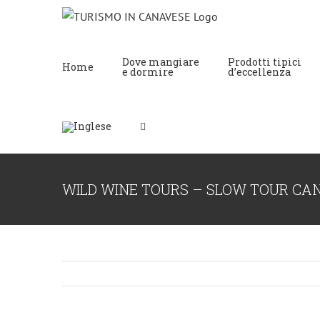
Dove mangiare
Prodotti tipici
Home
e dormire
d’eccellenza
WILD WINE TOURS – SLOW TOUR CA