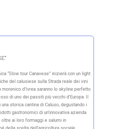
SE”
a “Slow tour Canavese” inizierà con un light
iche del calusiese sulla Strada reale dei vini
ro morenico d’Ivrea saranno lo skyline perfetto
sso di uno dei passiti più vecchi d’Europa. Il
di una storica cantina di Caluso, degustando i
rodotti gastronomici di un’innovativa azienda
oltre ai loro formaggi e salumi in
é della scelta dell’agricoltura sociale…