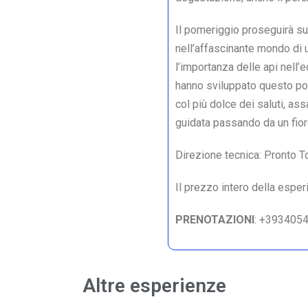
Il pomeriggio proseguirà su
nell’affascinante mondo di u
l’importanza delle api nell’
hanno sviluppato questo pol
col più dolce dei saluti, a
guidata passando da un fiore
Direzione tecnica: Pronto Tou
Il prezzo intero della espe
PRENOTAZIONI
: +393405
Altre esperienze