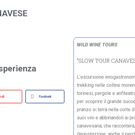
NAVESE
WILD WINE TOURS
“SLOW TOUR CANAVE
sperienza
L’escursione enogastronomic
trekking nelle colline moren
torinesi; pergole e anfiteat
ail
Facebook
per scoprire il grande succe
pranzo si terrà nella corte 
suoi vini e abbinandoli ai p
canavesana, che racconterà, 
degustazione, anche il perch