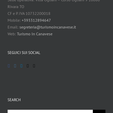
Rivara TO
CF e P. IVA 10732200018
Mobile:
+393312894647
Email:
segreteria@turismoincanavese.it
Web:
Turismo In Canavese
SEGUICI SUI SOCIAL
SEARCH
Cerca