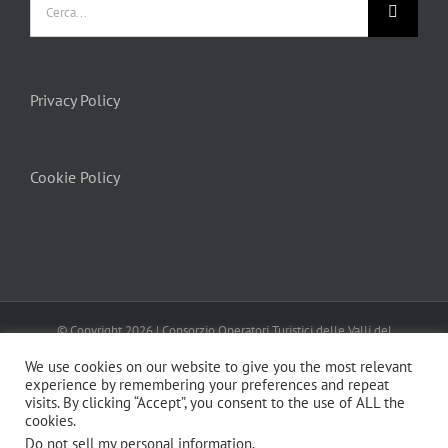
per:
Privacy Policy
Cookie Policy
© Copyright
2026 | Consorzio Operatori Turistici delle Valli del
Canavese
Turismo In Canavese
| All Rights Reserved | Powered by
We use cookies on our website to give you the most relevant
MENTEFRESCA
Privacy Policy
Cookie Policy
experience by remembering your preferences and repeat
visits. By clicking “Accept”, you consent to the use of ALL the
Facebook
Instagram
LinkedIn
Email
cookies.
Do not sell my personal information
.