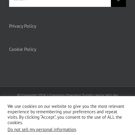
Privacy Policy
Cookie Policy
© Copyright
2026 | Consorzio Operatori Turistici delle Valli del
Canavese
Turismo In Canavese
| All Rights Reserved | Powered by
We use cookies on our website to give you the most relevant
MENTEFRESCA
Privacy Policy
Cookie Policy
experience by remembering your preferences and repeat
visits. By clicking “Accept”, you consent to the use of ALL the
cookies.
Do not sell my personal information
.