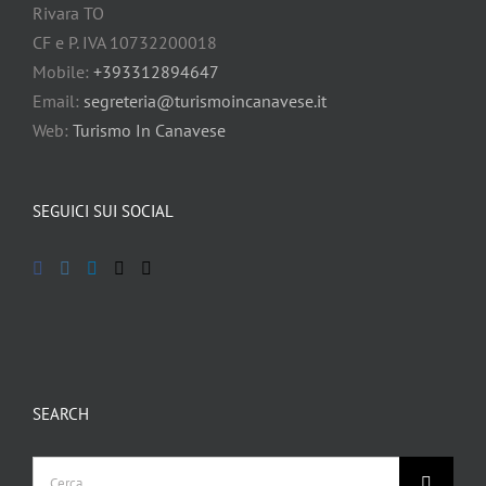
Rivara TO
CF e P. IVA 10732200018
Mobile:
+393312894647
Email:
segreteria@turismoincanavese.it
Web:
Turismo In Canavese
SEGUICI SUI SOCIAL
SEARCH