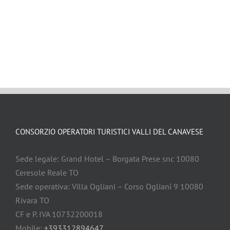
Campo
#
B&B
Ristorante
TURISMO
# DOVE DORMIRE
# DOVE
DOVE
# DOVE DORMIRE
ACCESSIBILE - DORMIRE
MANGIARE
Affittacamere
DORMIRE
# voucher2023-
Ristorante
#
2024
Hotel
DOVE
MANGIARE
Hotel
Ristorante
TURISMO
ACCESSIBILE
-
DORMIRE
TURISMO
CONSORZIO OPERATORI TURISTICI VALLI DEL CANAVESE
ACCESSIBILE
-
Sede legale: Grand Hotel – Borgata Prese snc 10080
MANGIARE
Ceresole Reale TO
Sede operativa: Villa Ogliani – Corso Ogliani 9 10080
Rivara TO
CF e P. IVA 10732200018
Mobile:
+393312894647