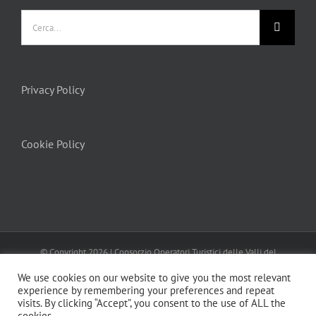
Cerca
per:
Privacy Policy
Cookie Policy
© Copyright
2026 | Consorzio Operatori Turistici delle Valli del
Canavese
Turismo In Canavese
| All Rights Reserved | Powered by
We use cookies on our website to give you the most relevant
MENTEFRESCA
Privacy Policy
Cookie Policy
experience by remembering your preferences and repeat
visits. By clicking “Accept”, you consent to the use of ALL the
Facebook
Instagram
LinkedIn
Email
cookies.