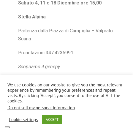
Sabato 4, 11 e 18 Dicembre ore 15,00
Stella Alpina
Partenza dalla Piazza di Campiglia – Valprato
Soana
Prenotazioni 347.4235991
Scopriamo il genepy
Visita a una coltivazione di genepy a circa 10
We use cookies on our website to give you the most relevant
minuti a piedi dalla piazza.
experience by remembering your preferences and repeat
visits. By clicking “Accept”, you consent to the use of ALL the
cookies.
Spiegazione del metodo di coltura e raccolta e
Do not sell my personal information
.
poi, presso il produttore,
Cookie settings
ACCEPT
dimostrazione della trasformazione delle
piantine nel liquore