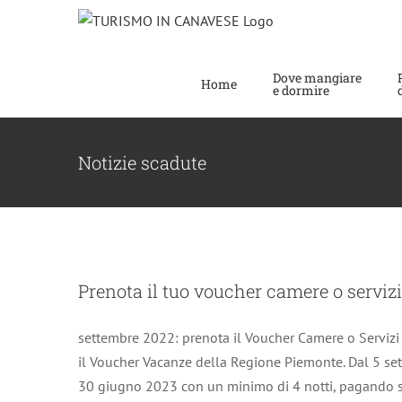
Salta
al
contenuto
Dove mangiare
Home
e dormire
Notizie scadute
Prenota il tuo voucher camer
Prenota il tuo voucher camere o serviz
settembre 2022: prenota il Voucher Camere o Servizi
il Voucher Vacanze della Regione Piemonte. Dal 5 se
30 giugno 2023 con un minimo di 4 notti, pagando so