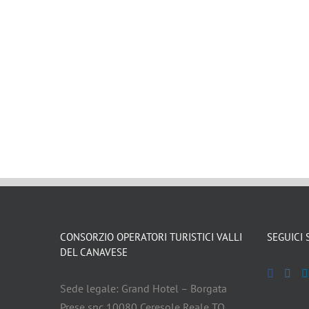
CONSORZIO OPERATORI TURISTICI VALLI
SEGUICI 
DEL CANAVESE
Sede legale: Grand Hotel – Borgata
Prese snc 10080 Ceresole Reale TO