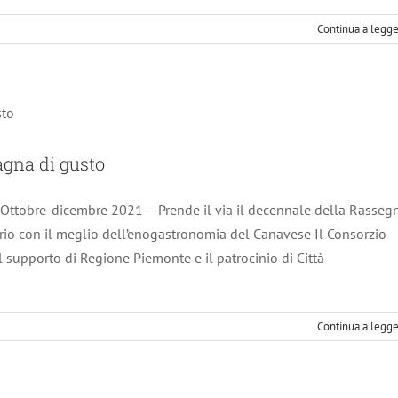
Continua a legg
021 – 10° Una montagna di gusto
Notizie scadute
agna di gusto
ttobre-dicembre 2021 – Prende il via il decennale della Rasseg
rio con il meglio dell’enogastronomia del Canavese Il Consorzio
il supporto di Regione Piemonte e il patrocinio di Città
Continua a legg