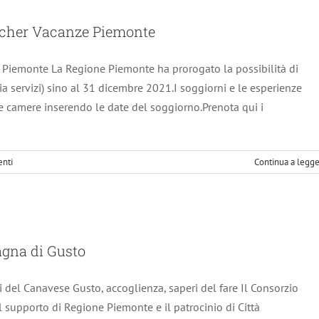
zioni per il Voucher Vacanze Piemonte
Voucher Vacanze Piemonte
Notizie scadute
e Piemonte La Regione Piemonte ha prorogato la possibilità di
a servizi) sino al 31 dicembre 2021.I soggiorni e le esperienze
e camere inserendo le date del soggiorno.Prenota qui i
nti
Continua a legg
 2020: 9° Una Montagna di Gusto
agna di Gusto
Notizie scadute
 del Canavese Gusto, accoglienza, saperi del fare Il Consorzio
il supporto di Regione Piemonte e il patrocinio di Città