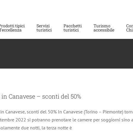
Prodotti tipici
Servizi
Pacchetti
Turismo
Con
d’eccellenza
turistici
turistici
accessibile
Chi
e o servizi in Canavese – sconti del 50%
i in Canavese – sconti del 50%
Notizie scadute
 in Canavese, sconti del 50% In Canavese (Torino – Piemonte) tor
ttembre 2022 si potranno prenotare le camere per soggiorni sino 
lamente due notti, la terza notte è