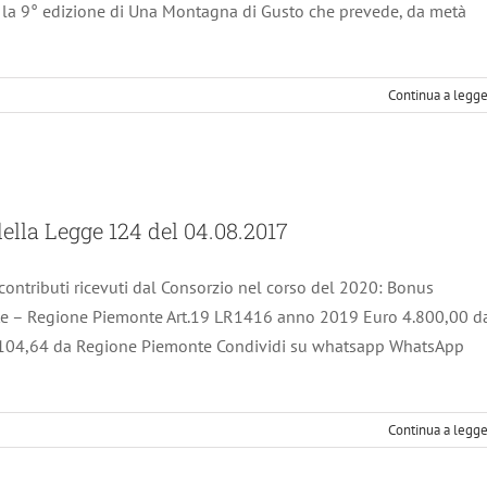
, la 9° edizione di Una Montagna di Gusto che prevede, da metà
Continua a legg
ai sensi della Legge 124 del 04.08.2017
lla Legge 124 del 04.08.2017
Notizie scadute
ontributi ricevuti dal Consorzio nel corso del 2020: Bonus
e – Regione Piemonte Art.19 LR1416 anno 2019 Euro 4.800,00 d
104,64 da Regione Piemonte Condividi su whatsapp WhatsApp
Continua a legg