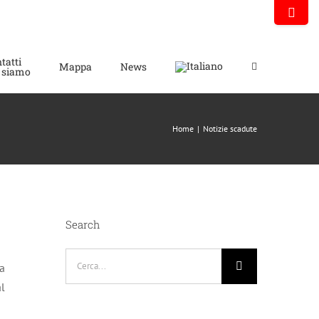
Toggle
area
barra
tatti
scorrevol
Mappa
News
 siamo
Home
|
Notizie scadute
Search
Cerca
na
per:
al