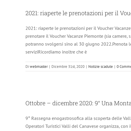
2021: riaperte le prenota
2021: riaperte le prenotazioni per il 
2021: riaperte le prenotazioni per il Voucher Vacanz
prenotare il Voucher Vacanze Piemonte (sia camere, si
potranno svolgersi sino al 30 giugno 2022.Prenota l
serviziRicordiamo inoltre che è
Di
webmaster
|
Dicembre 31st, 2020
|
Notizie scadute
|
0 Comme
Ottobre – dicembre
Ottobre – dicembre 2020: 9° Una Mont
9° Rassegna enogastrosofica alla scoperta delle Valli
Operatori Turistici Valli del Canavese organizza, con 