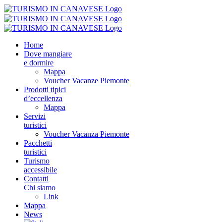
Home
Dove mangiare
e dormire
Mappa
Voucher Vacanze Piemonte
Prodotti tipici
d’eccellenza
Mappa
Servizi
turistici
Voucher Vacanza Piemonte
Pacchetti
turistici
Turismo
accessibile
Contatti
Chi siamo
Link
Mappa
News