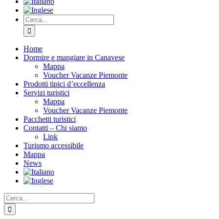
Home
Dormire e mangiare in Canavese
Mappa
Voucher Vacanze Piemonte
Prodotti tipici d’eccellenza
Servizi turistici
Mappa
Voucher Vacanze Piemonte
Pacchetti turistici
Contatti – Chi siamo
Link
Turismo accessibile
Mappa
News