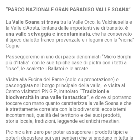
“PARCO NAZIONALE GRAN PARADISO VALLE SOANA”
La
Valle Soana
si trova
tra la Valle Orco, la Valchiusella e
la Valle d’Aosta, lontana dalle importanti vie di transito,
è
una valle selvaggia e incontaminata
, che ha conservato
il tipico dialetto franco-provenzale e i legami con la “vicina”
Cogne
Passeggeremo in uno dei paesi denominati “Micro Borghi
più d’Italia” con le sue tipiche case di pietra con i tetti a
“lose”, le scalette i Ballatoi e le arcate.
Visita alla Fucina del Rame (solo su prenotazione) e
passeggiata nel borgo principale della valle, e visita al
Centro visitatori P.N.G.P., intitolato
“Tradizioni e
biodiversità in una valle fantastica”
, e dove si potranno
toccare con mano quanto caratterizza la valle Soana e che
è strettamente correlata con la biodiversità: ecosistemi
incontaminati, qualità del territorio e dei suoi prodotti,
storia locale, tradizioni, leggende ed antichi mestieri.
Pic-nic a km zero per poter assaporare i prodotti tipici e
poterli degustare sui vari sentieri che si snodano in tutta la