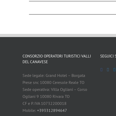
CONSORZIO OPERATORI TURISTICI VALLI
SEGUICI 
DEL CANAVESE
Sede legale: Grand Hotel – Borgata
Prese snc 10080 Ceresole Reale TO
Sede operativa: Villa Ogliani – Corso
Ogliani 9 10080 Rivara TO
CF e P. IVA 10732200018
Mobile:
+393312894647