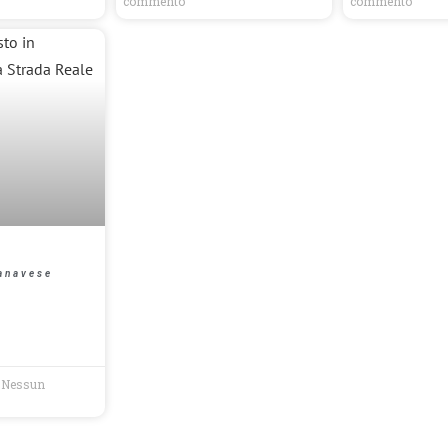
commento
commento
Canavese
Nessun