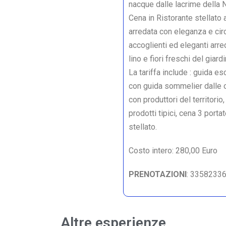
nacque dalle lacrime della N
Cena in Ristorante stellato
arredata con eleganza e circ
accoglienti ed eleganti arre
lino e fiori freschi del gia
La tariffa include : guida es
con guida sommelier dalle or
con produttori del territor
prodotti tipici, cena 3 port
stellato.
Costo intero: 280,00 Euro
PRENOTAZIONI
: 3358233
Altre esperienze