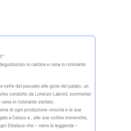
I”
egustazioni in cantina e cena in ristorante
lle ninfe del passato alle gioie del palato…un
 Vino condotto da Lorenzo Labriot, sommelier
 cena in ristorante stellato.
nima di ogni produzione vinicola e la sua
gata a Caluso e , alle sue colline moreniche,
tigni Erbaluce che – narra la leggenda –