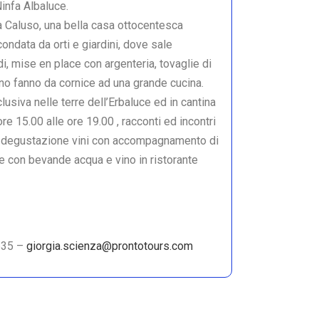
infa Albaluce.
 a Caluso, una bella casa ottocentesca
ondata da orti e giardini, dove sale
di, mise en place con argenteria, tovaglie di
rdino fanno da cornice ad una grande cucina.
clusiva nelle terre dell’Erbaluce ed in cantina
e 15.00 alle ore 19.00 , racconti ed incontri
io, degustazione vini con accompagnamento di
ate con bevande acqua e vino in ristorante
635 –
giorgia.scienza@prontotours.com