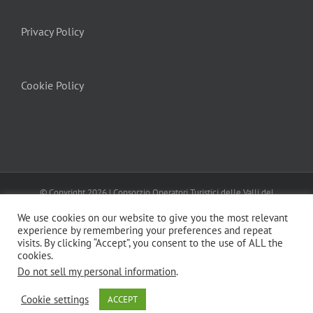
Privacy Policy
Cookie Policy
© Copyright
2026 | Consorzio Operatori Turistici delle Valli del
Canavese
Turismo In Canavese
| All Rights Reserved | Powered by
We use cookies on our website to give you the most relevant
MENTEFRESCA
Privacy Policy
Cookie Policy
experience by remembering your preferences and repeat
visits. By clicking “Accept”, you consent to the use of ALL the
cookies.
Do not sell my personal information
.
Cookie settings
ACCEPT