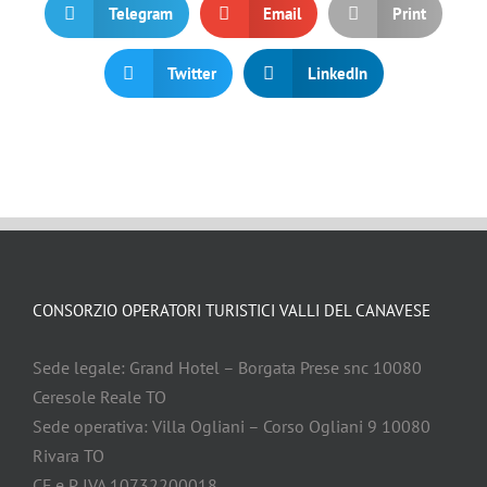
Telegram
Email
Print
Twitter
LinkedIn
CONSORZIO OPERATORI TURISTICI VALLI DEL CANAVESE
Sede legale: Grand Hotel – Borgata Prese snc 10080
Ceresole Reale TO
Sede operativa: Villa Ogliani – Corso Ogliani 9 10080
Rivara TO
CF e P. IVA 10732200018