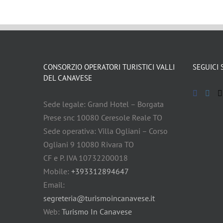
ANFITEATRO
MORENICO
MORENICO
BIKE
BIKE
TOURS
TOURS
CONSORZIO OPERATORI TURISTICI VALLI
SEGUICI 
DEL CANAVESE
Sede legale: Grand Hotel – Borgata
Prese snc 10080 Ceresole Reale TO
Sede operativa: Villa Ogliani – Corso
Ogliani 9 10080 Rivara TO
CF e P. IVA 10732200018
Mobile:
+393312894647
Email:
segreteria@turismoincanavese.it
Web:
Turismo In Canavese