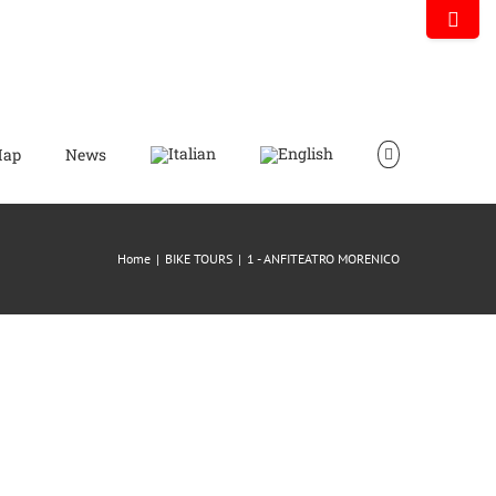
Toggle
Sliding
Bar
Area
ap
News
1A
Home
|
BIKE TOURS
|
1 - ANFITEATRO MORENICO
ANELLO
NELLO
DELLA
VREA
SERRA
DI
IVERONE
IVREA
1