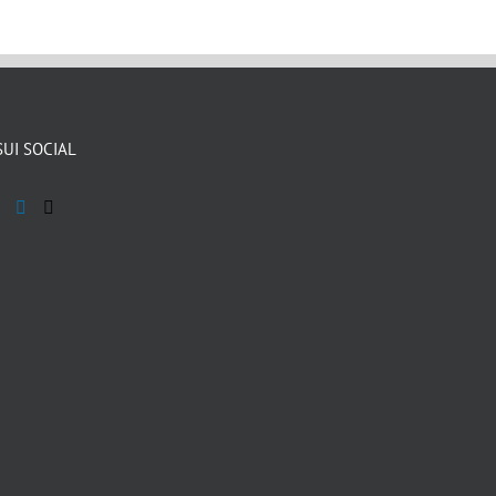
-
ANFITEATRO
AN
ANFITEATRO
MORENICO
MO
MORENICO
BIKE
BIK
BIKE
TOURS
TO
TOURS
SUI SOCIAL