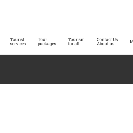
Tourist
Tour
Tourism
Contact Us
M
services
packages
for all
About us
1D
1C
1B
ANELLO
ANELLO
A
CALUSO
MAZZÈ
I
–
–
–
PIETRE
STRAMBINO
V
BIANCHE
1
1
1
-
-