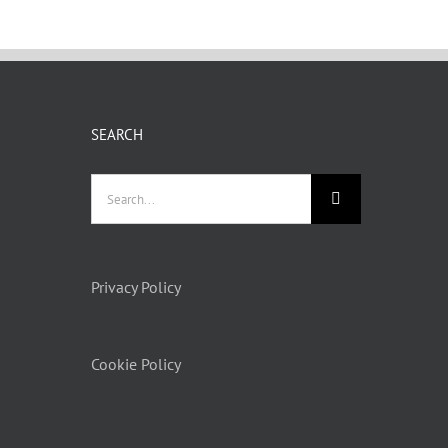
-
FITEATRO
ANFITEATRO
RENICO
MORENICO
E
BIKE
URS
TOURS
SEARCH
Search
for:
Privacy Policy
Cookie Policy