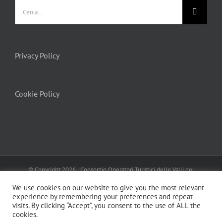
Cerca
per:
Privacy Policy
Cookie Policy
© Copyright
2026 | Consorzio Operatori Turistici delle Valli del
Canavese
Turismo In Canavese
| All Rights Reserved | Powered by
We use cookies on our website to give you the most relevant
MENTEFRESCA
Privacy Policy
Cookie Policy
experience by remembering your preferences and repeat
visits. By clicking “Accept”, you consent to the use of ALL the
Facebook
Instagram
LinkedIn
Email
cookies.